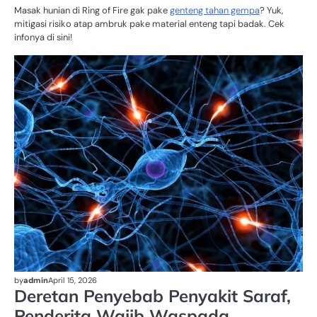
Masak hunian di Ring of Fire gak pake
genteng tahan gempa
? Yuk,
mitigasi risiko atap ambruk pake material enteng tapi badak. Cek
infonya di sini!
KE
by
admin
April 15, 2026
Deretan Penyebab Penyakit Saraf,
Penderita Wajib Waspada