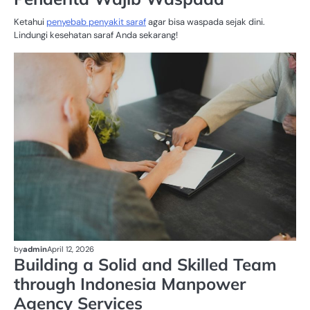
Ketahui
penyebab penyakit saraf
agar bisa waspada sejak dini.
Lindungi kesehatan saraf Anda sekarang!
H
RE
IN
IN
by
admin
April 12, 2026
Building a Solid and Skilled Team
through Indonesia Manpower
Agency Services