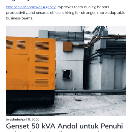
Indonesia Manpower Agency
improves team quality, boosts
productivity, and ensures efficient hiring for stronger, more adaptable
business teams.
GE
50
by
admin
April 8, 2026
Genset 50 kVA Andal untuk Penuhi