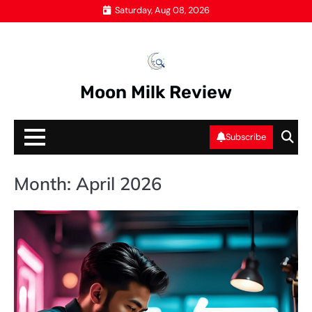
Skip
Saturday, Aug 08, 2026
to
content
Moon Milk Review
Subscribe
Month:
April 2026
JA
S