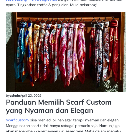
nyata. Tingkatkan traffic & penjualan. Mulai sekarang!
SC
C
by
admin
April 20, 2026
Panduan Memilih Scarf Custom
yang Nyaman dan Elegan
Scarf custom
bisa menjadi pilihan agar tampil nyaman dan elegan.
Menggunakan scarf tidak hanya sebagai pemanis saja. Namun juga
akan menambah kepercayaan diri seseorang. Maka dalam memilih