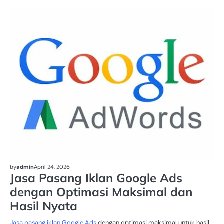
DI
MA
by
admin
April 24, 2026
Jasa Pasang Iklan Google Ads
dengan Optimasi Maksimal dan
Hasil Nyata
Jasa pasang iklan Google Ads
dengan optimasi maksimal untuk hasil