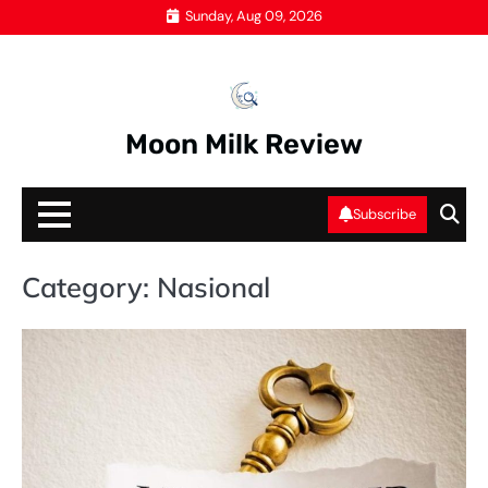
Skip
Sunday, Aug 09, 2026
to
content
Moon Milk Review
Subscribe
Category:
Nasional
LE
NA
PE