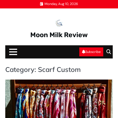
Skip
Monday, Aug 10, 2026
to
content
Moon Milk Review
Subscribe
Category:
Scarf Custom
SC
C