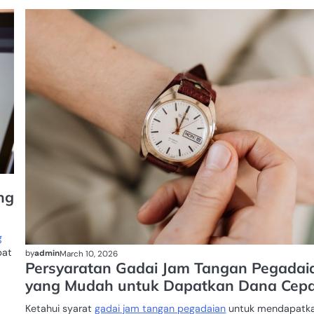
GOOGLE
ADS
ng
g
pat
by
admin
March 10, 2026
Persyaratan Gadai Jam Tangan Pegadai
yang Mudah untuk Dapatkan Dana Cep
Ketahui syarat
gadai jam tangan pegadaian
untuk mendapatk