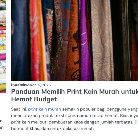
by
admin
March 17, 2026
Panduan Memilih Print Kain Murah untu
Hemat Budget
Saat ini,
print
kain murah
semakin populer bagi pengguna yang 
menciptakan produk tekstil unik namun tetap hemat. Biasanya
an
print
kain meliputi pembuatan kaos dengan jumlah terbatas, ji
an
bermotif khas, dan untuk dekorasi rumah.