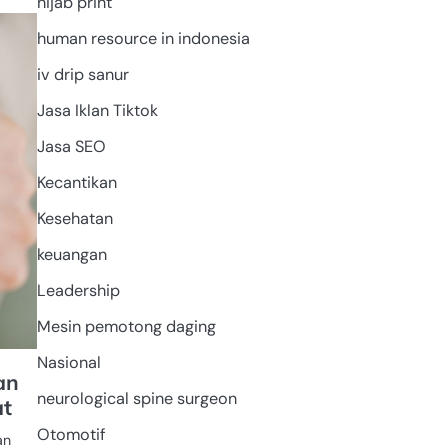
hijab print
GADAI
human resource in indonesia
iv drip sanur
Jasa Iklan Tiktok
Jasa SEO
Kecantikan
Kesehatan
keuangan
Leadership
Mesin pemotong daging
Nasional
an
neurological spine surgeon
at
Otomotif
an