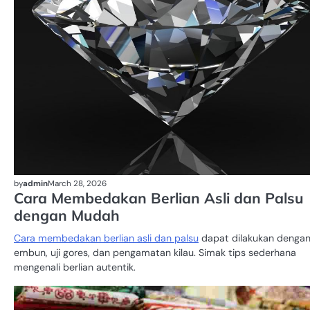
by
admin
March 28, 2026
Cara Membedakan Berlian Asli dan Palsu
dengan Mudah
Cara membedakan berlian asli dan palsu
dapat dilakukan dengan 
embun, uji gores, dan pengamatan kilau. Simak tips sederhana
mengenali berlian autentik.