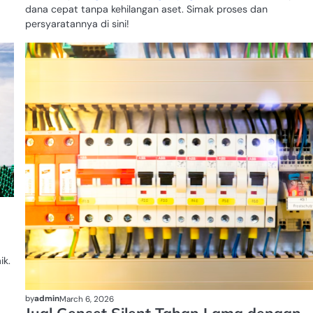
dana cepat tanpa kehilangan aset. Simak proses dan
persyaratannya di sini!
PABRIK
BAJA
RINGAN
ik.
by
admin
March 6, 2026