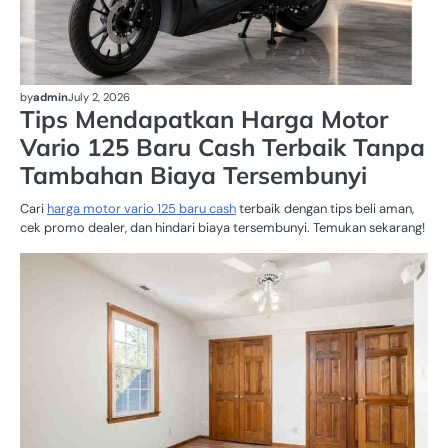
by
admin
July 2, 2026
Tips Mendapatkan Harga Motor
Vario 125 Baru Cash Terbaik Tanpa
Tambahan Biaya Tersembunyi
Cari
harga motor vario 125 baru cash
terbaik dengan tips beli aman,
cek promo dealer, dan hindari biaya tersembunyi. Temukan sekarang!
B
B