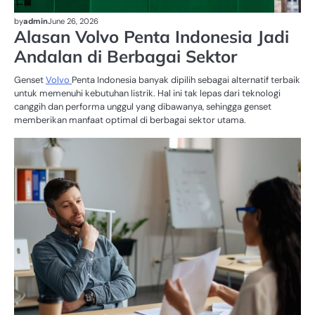
by
admin
June 26, 2026
Alasan Volvo Penta Indonesia Jadi
Andalan di Berbagai Sektor
Genset
Volvo
Penta Indonesia banyak dipilih sebagai alternatif terbaik
untuk memenuhi kebutuhan listrik. Hal ini tak lepas dari teknologi
canggih dan performa unggul yang dibawanya, sehingga genset
memberikan manfaat optimal di berbagai sektor utama.
H
IN
IN