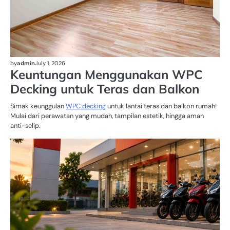
by
admin
July 1, 2026
Keuntungan Menggunakan WPC
Decking untuk Teras dan Balkon
Simak keunggulan
WPC decking
untuk lantai teras dan balkon rumah!
Mulai dari perawatan yang mudah, tampilan estetik, hingga aman
anti-selip.
O