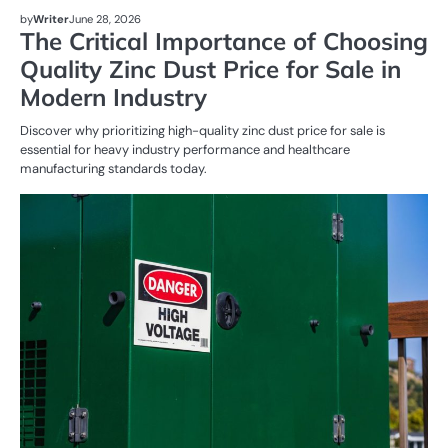
by
Writer
June 28, 2026
The Critical Importance of Choosing
Quality Zinc Dust Price for Sale in
Modern Industry
Discover why prioritizing high-quality zinc dust price for sale is
essential for heavy industry performance and healthcare
manufacturing standards today.
G
SE