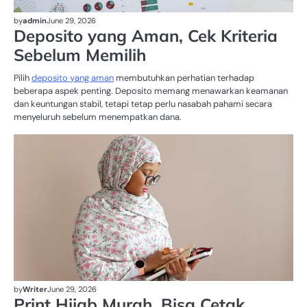
by
admin
June 29, 2026
Deposito yang Aman, Cek Kriteria
Sebelum Memilih
Pilih
deposito yang aman
membutuhkan perhatian terhadap
beberapa aspek penting. Deposito memang menawarkan keamanan
dan keuntungan stabil, tetapi tetap perlu nasabah pahami secara
menyeluruh sebelum menempatkan dana.
HI
PR
by
Writer
June 29, 2026
Print Hijab Murah, Bisa Cetak