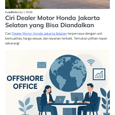
by
admin
July 1, 2026
Ciri Dealer Motor Honda Jakarta
Selatan yang Bisa Diandalkan
Cari
Dealer Motor Honda Jakarta Selatan
terpercaya dengan unit
berkualitas, harga sesuai, dan layanan terbaik. Temukan pilihan tepat
sekarang!
BU