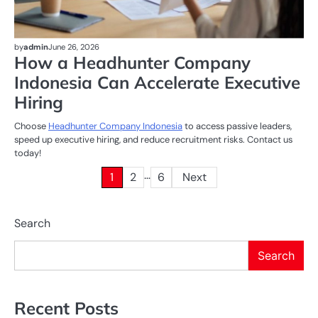
by
admin
June 26, 2026
How a Headhunter Company
Indonesia Can Accelerate Executive
Hiring
Choose
Headhunter Company Indonesia
to access passive leaders,
speed up executive hiring, and reduce recruitment risks. Contact us
today!
…
Posts
1
2
6
Next
pagination
Search
Search
Recent Posts