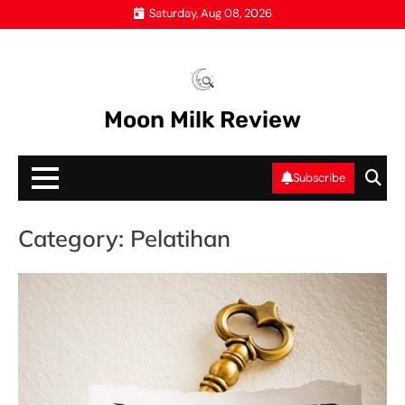
Skip
Saturday, Aug 08, 2026
to
content
Moon Milk Review
Subscribe
Category:
Pelatihan
LE
NA
PE