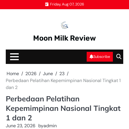
Skip
Friday, Aug 07, 2026
to
content
Moon Milk Review
Subscribe
Home
2026
June
23
Perbedaan Pelatihan Kepemimpinan Nasional Tingkat 1
dan 2
Perbedaan Pelatihan
Kepemimpinan Nasional Tingkat
1 dan 2
June 23, 2026
by
admin