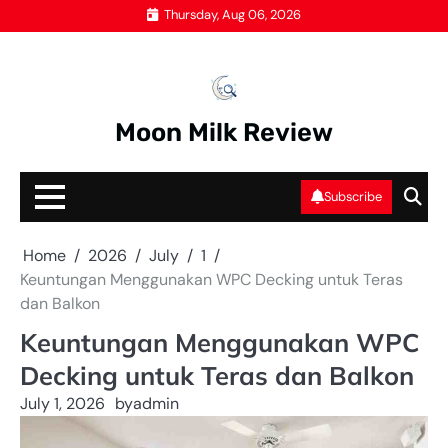
Skip
Thursday, Aug 06, 2026
to
content
Moon Milk Review
Subscribe
Home
2026
July
1
Keuntungan Menggunakan WPC Decking untuk Teras
dan Balkon
Keuntungan Menggunakan WPC
Decking untuk Teras dan Balkon
July 1, 2026
by
admin