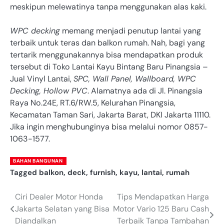
meskipun melewatinya tanpa menggunakan alas kaki.
WPC decking
memang menjadi penutup lantai yang
terbaik untuk teras dan balkon rumah. Nah, bagi yang
tertarik menggunakannya bisa mendapatkan produk
tersebut di Toko Lantai Kayu Bintang Baru Pinangsia –
Jual Vinyl Lantai,
SPC, Wall Panel, Wallboard, WPC
Decking, Hollow PVC
. Alamatnya ada di Jl. Pinangsia
Raya No.24E, RT.6/RW.5, Kelurahan Pinangsia,
Kecamatan Taman Sari, Jakarta Barat, DKI Jakarta 11110.
Jika ingin menghubunginya bisa melalui nomor 0857-
1063-1577.
BAHAN BANGUNAN
Tagged
balkon
,
deck
,
furnish
,
kayu
,
lantai
,
rumah
Ciri Dealer Motor Honda
Tips Mendapatkan Harga
Post
Jakarta Selatan yang Bisa
Motor Vario 125 Baru Cash
navigation
Diandalkan
Terbaik Tanpa Tambahan