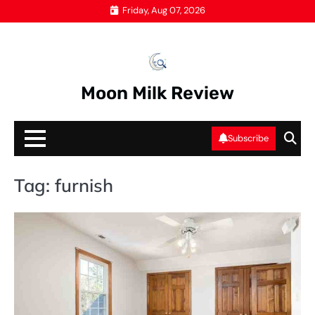
Skip
Friday, Aug 07, 2026
to
content
Moon Milk Review
Subscribe
Tag:
furnish
B
B