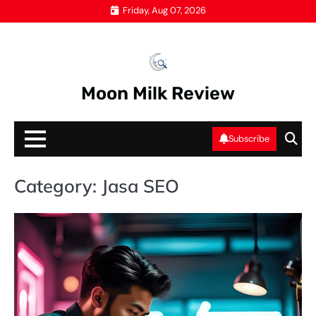
Skip
Friday, Aug 07, 2026
to
content
Moon Milk Review
Subscribe
Category:
Jasa SEO
JA
S