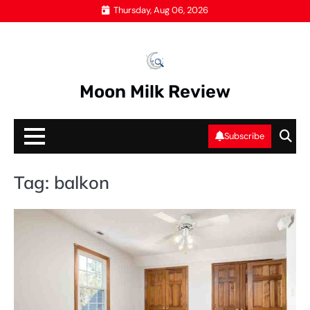
Skip
Thursday, Aug 06, 2026
to
content
Moon Milk Review
Subscribe
Tag:
balkon
B
B