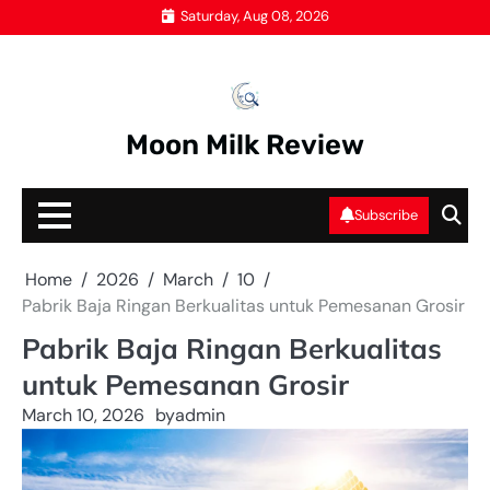
Skip
Saturday, Aug 08, 2026
to
content
Moon Milk Review
Subscribe
Home
2026
March
10
Pabrik Baja Ringan Berkualitas untuk Pemesanan Grosir
Pabrik Baja Ringan Berkualitas
untuk Pemesanan Grosir
March 10, 2026
by
admin