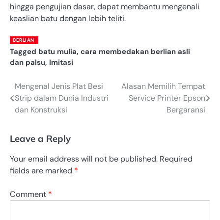
hingga pengujian dasar, dapat membantu mengenali
keaslian batu dengan lebih teliti.
BERLIAN
Tagged
batu mulia
,
cara membedakan berlian asli
dan palsu
,
Imitasi
Mengenal Jenis Plat Besi
Alasan Memilih Tempat
Post
Strip dalam Dunia Industri
Service Printer Epson
navigation
dan Konstruksi
Bergaransi
Leave a Reply
Your email address will not be published.
Required
fields are marked
*
Comment
*