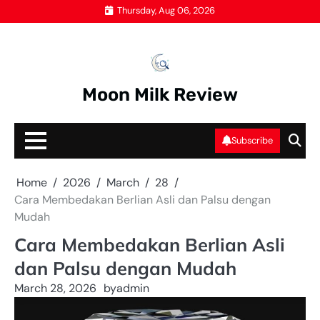
Skip
Thursday, Aug 06, 2026
to
content
Moon Milk Review
Subscribe
Home
2026
March
28
Cara Membedakan Berlian Asli dan Palsu dengan
Mudah
Cara Membedakan Berlian Asli
dan Palsu dengan Mudah
March 28, 2026
by
admin