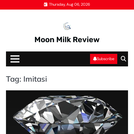
Skip
Thursday, Aug 06, 2026
to
content
Moon Milk Review
Subscribe
Tag:
Imitasi
BE