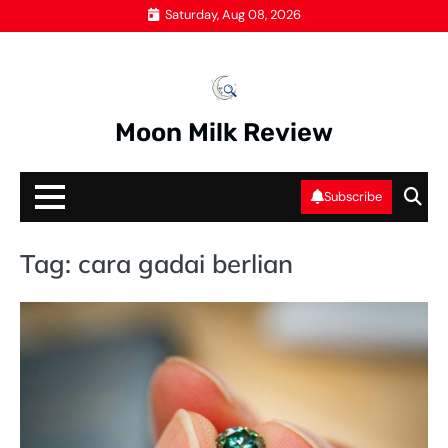
Skip
Saturday, Aug 08, 2026
to
content
Moon Milk Review
Subscribe
Tag:
cara gadai berlian
GA