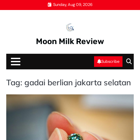
Skip
Sunday, Aug 09, 2026
to
content
Moon Milk Review
Subscribe
Tag:
gadai berlian jakarta selatan
GA