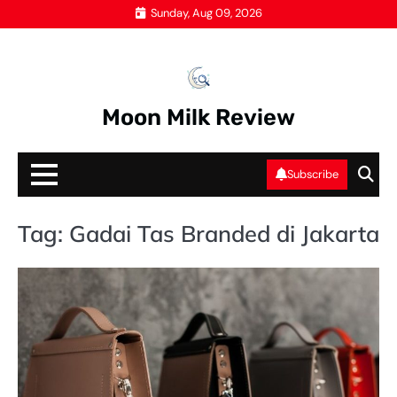
Skip
Sunday, Aug 09, 2026
to
content
Moon Milk Review
Subscribe
Tag:
Gadai Tas Branded di Jakarta
GA
TA
M