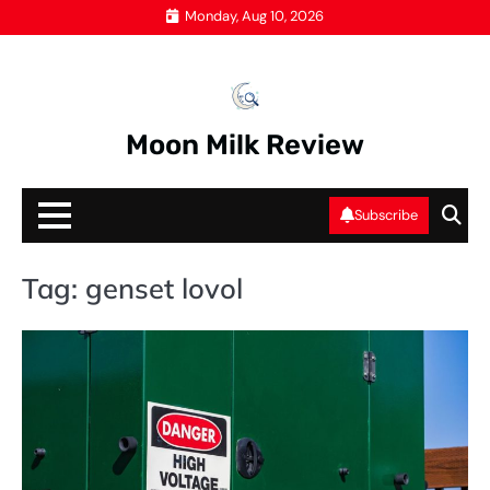
Skip
Monday, Aug 10, 2026
to
content
Moon Milk Review
Subscribe
Tag:
genset lovol
G
SE