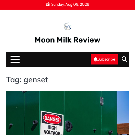
Skip
Sunday, Aug 09, 2026
to
content
Moon Milk Review
Subscribe
Tag:
genset
G
SE