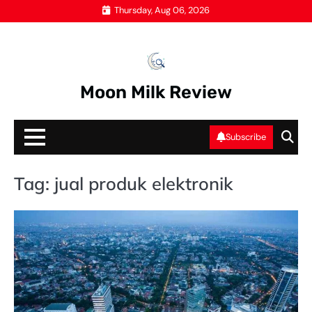
Skip
Thursday, Aug 06, 2026
to
content
Moon Milk Review
Subscribe
Tag:
jual produk elektronik
ST
SE
JA