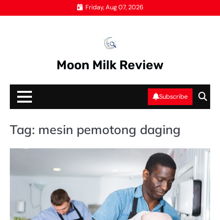
Skip
Friday, Aug 07, 2026
to
content
Moon Milk Review
Subscribe
Tag:
mesin pemotong daging
ME
P
D