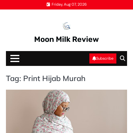
Skip
Friday, Aug 07, 2026
to
content
Moon Milk Review
Subscribe
Tag:
Print Hijab Murah
HI
PR