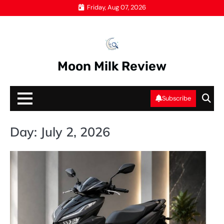
Skip
Friday, Aug 07, 2026
to
content
Moon Milk Review
Subscribe
Day:
July 2, 2026
O