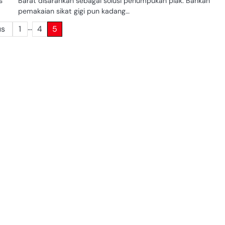
s
Barat disarankan sebagai solusi penumpukan plak. Bahkan
pemakaian sikat gigi pun kadang…
…
us
1
4
5