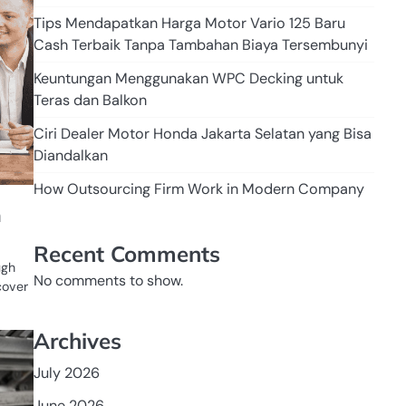
Tips Mendapatkan Harga Motor Vario 125 Baru
Cash Terbaik Tanpa Tambahan Biaya Tersembunyi
Keuntungan Menggunakan WPC Decking untuk
Teras dan Balkon
Ciri Dealer Motor Honda Jakarta Selatan yang Bisa
Diandalkan
How Outsourcing Firm Work in Modern Company
n
Recent Comments
ugh
No comments to show.
cover
Archives
PERCETAKAN
July 2026
June 2026