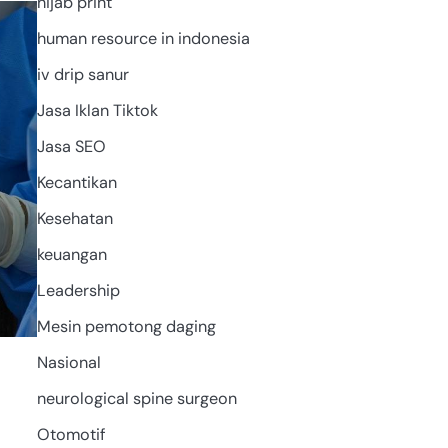
hijab print
UNCATEGORIZED
human resource in indonesia
iv drip sanur
Jasa Iklan Tiktok
Jasa SEO
Kecantikan
Kesehatan
keuangan
Leadership
Mesin pemotong daging
Nasional
neurological spine surgeon
Otomotif