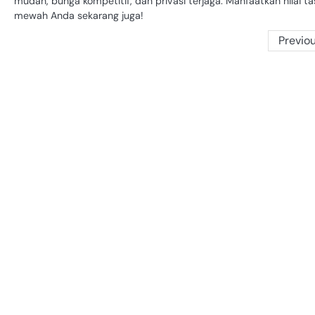
mudah, bunga kompetitif, dan privasi terjaga. Manfaatkan nilai ta
mewah Anda sekarang juga!
Posts
Previo
pagination