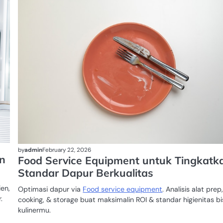
PEMOTONG
DAGING
by
admin
February 22, 2026
an
Food Service Equipment untuk Tingkatk
Standar Dapur Berkualitas
ien,
Optimasi dapur via
Food service equipment
. Analisis alat prep
.
cooking, & storage buat maksimalin ROI & standar higienitas bi
kulinermu.