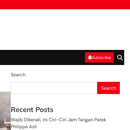
Subscribe
Search
Search
HEADHUNTER
IN INDONESIA
HUMAN
RESOURCE IN
INDONESIA
Recent Posts
RECRUITMENT
IN INDONESIA
Wajib Dikenali, Ini Ciri-Ciri Jam Tangan Patek
Philippe Asli