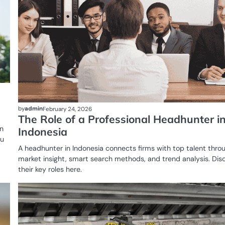
by
admin
February 24, 2026
The Role of a Professional Headhunter i
n
Indonesia
pu
A headhunter in Indonesia connects firms with top talent thro
market insight, smart search methods, and trend analysis. Dis
their key roles here.
GADAI