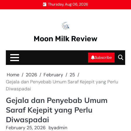
Skip
Thursday, Aug 06, 2026
to
content
Moon Milk Review
Subscribe
Home
2026
February
25
Gejala dan Penyebab Umum Saraf Kejepit yang Perlu
Diwaspadai
Gejala dan Penyebab Umum
Saraf Kejepit yang Perlu
Diwaspadai
February 25, 2026
by
admin