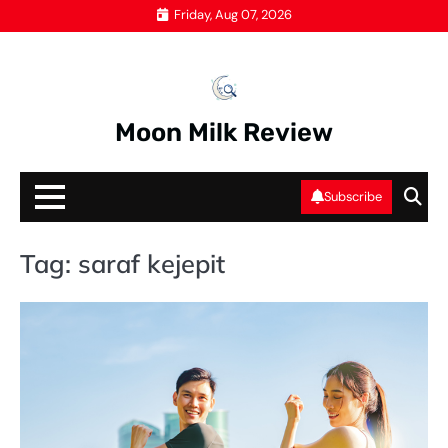
Skip
Friday, Aug 07, 2026
to
content
Moon Milk Review
Subscribe
Tag:
saraf kejepit
SA
KE