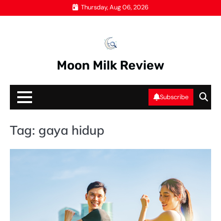
Skip
Thursday, Aug 06, 2026
to
content
Moon Milk Review
Subscribe
Tag:
gaya hidup
SA
KE