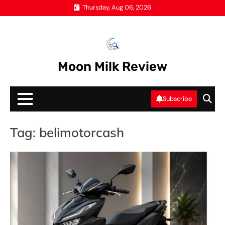
Skip
Thursday, Aug 06, 2026
to
content
Moon Milk Review
Subscribe
Tag:
belimotorcash
O