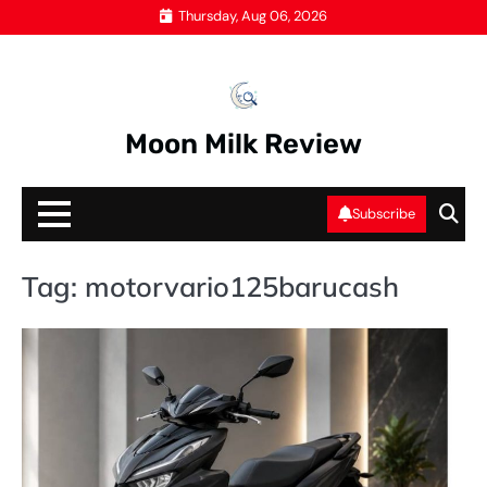
Skip
Thursday, Aug 06, 2026
to
content
Moon Milk Review
Subscribe
Tag:
motorvario125barucash
O