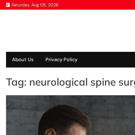
Skip
Saturday, Aug 08, 2026
to
content
About Us
Privacy Policy
Tag:
neurological spine su