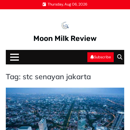
Skip
Thursday, Aug 06, 2026
to
content
Moon Milk Review
Subscribe
Tag:
stc senayan jakarta
ST
SE
JA