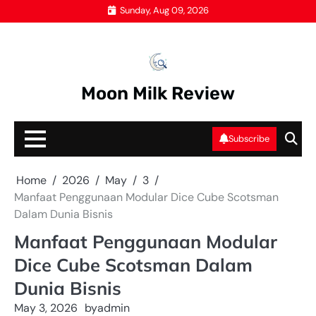
Skip
Sunday, Aug 09, 2026
to
content
Moon Milk Review
Subscribe
Home
2026
May
3
Manfaat Penggunaan Modular Dice Cube Scotsman
Dalam Dunia Bisnis
Manfaat Penggunaan Modular
Dice Cube Scotsman Dalam
Dunia Bisnis
May 3, 2026
by
admin