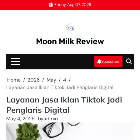
Skip
Friday, Aug 07, 2026
to
content
Moon Milk Review
Subscribe
Home
2026
May
4
Layanan Jasa Iklan Tiktok Jadi Penglaris Digital
Layanan Jasa Iklan Tiktok Jadi
Penglaris Digital
May 4, 2026
by
admin